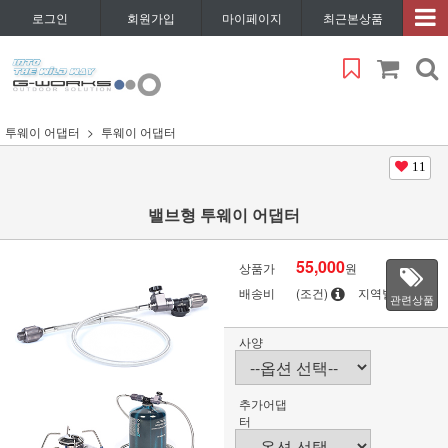
로그인
회원가입
마이페이지
최근본상품
투웨이 어댑터
투웨이 어댑터
11
밸브형 투웨이 어댑터
55,000
상품가
원
배송비
(조건)
지역별
관련상품
사양
추가어댑
터