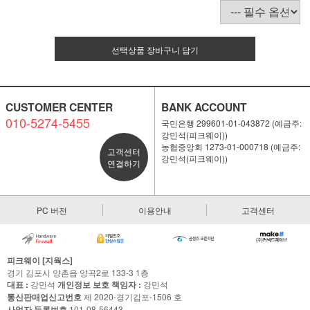
선택상품 장바구니 담기
CUSTOMER CENTER
BANK ACCOUNT
010-5274-5455
국민은행 299601-01-043872 (예금주:
강민석(피크웨이))
농협중앙회 1273-01-000718 (예금주:
고객센터
강민석(피크웨이))
연결하기
PC 버전
이용안내
고객센터
피크웨이 [지웍스]
경기 김포시 양촌읍 양곡2로 133-3 1층
대표 :
강민석
개인정보 보호 책임자 :
강민석
통신판매업신고번호
제 2020-경기김포-1506 호
사업자 등록번호
101-08-56443