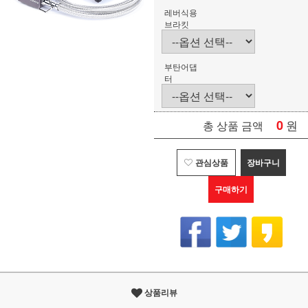
레버식용
브라킷
부탄어댑
터
0
원
총 상품 금액
관심상품
장바구니
구매하기
상품리뷰