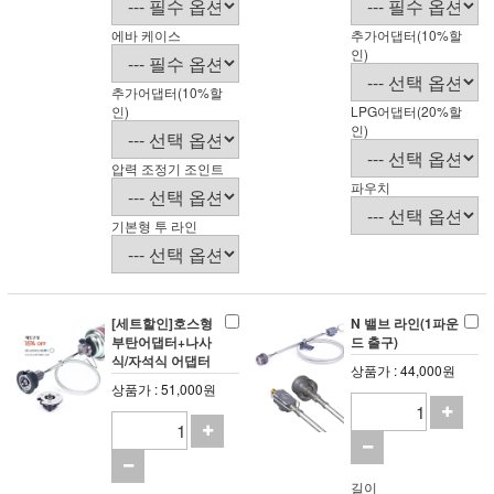
에바 케이스
추가어댑터(10%할
인)
추가어댑터(10%할
인)
LPG어댑터(20%할
인)
압력 조정기 조인트
파우치
기본형 투 라인
[세트할인]호스형
N 밸브 라인(1파운
부탄어댑터+나사
드 출구)
식/자석식 어댑터
상품가 : 44,000원
상품가 : 51,000원
길이