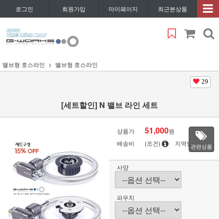
로그인
회원가입
마이페이지
최근본상품
밸브형 호스라인
밸브형 호스라인
29
[세트할인] N 밸브 라인 세트
51,000
상품가
원
배송비
(조건)
지역별
관련상품
사양
파우치