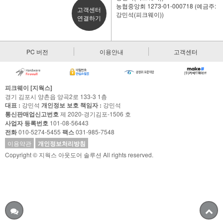
농협중앙회 1273-01-000718 (예금주:
고객센터
강민석(피크웨이))
연결하기
PC 버전
이용안내
고객센터
피크웨이 [지웍스]
경기 김포시 양촌읍 양곡2로 133-3 1층
대표 :
강민석
개인정보 보호 책임자 :
강민석
통신판매업신고번호
제 2020-경기김포-1506 호
사업자 등록번호
101-08-56443
전화
010-5274-5455
팩스
031-985-7548
이용약관
개인정보처리방침
Copyright © 지웍스 아웃도어 솔루션 All rights reserved.