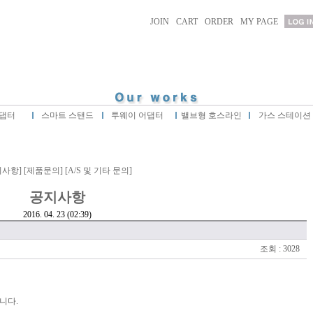
JOIN
CART
ORDER
MY PAGE
댑터
스마트 스탠드
투웨이 어댑터
밸브형 호스라인
가스 스테이션
지사항]
[제품문의]
[A/S 및 기타 문의]
공지사항
2016. 04. 23 (02:39)
조회 : 3028
니다.