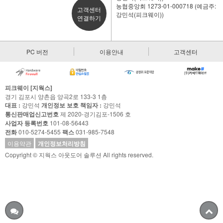
농협중앙회 1273-01-000718 (예금주:
고객센터
강민석(피크웨이))
연결하기
PC 버전
이용안내
고객센터
피크웨이 [지웍스]
경기 김포시 양촌읍 양곡2로 133-3 1층
대표 :
강민석
개인정보 보호 책임자 :
강민석
통신판매업신고번호
제 2020-경기김포-1506 호
사업자 등록번호
101-08-56443
전화
010-5274-5455
팩스
031-985-7548
이용약관
개인정보처리방침
Copyright © 지웍스 아웃도어 솔루션 All rights reserved.