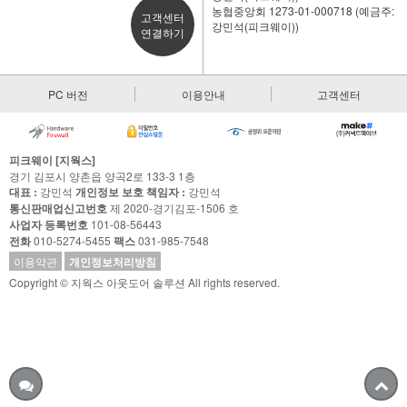
농협중앙회 1273-01-000718 (예금주:
고객센터
강민석(피크웨이))
연결하기
PC 버전
이용안내
고객센터
피크웨이 [지웍스]
경기 김포시 양촌읍 양곡2로 133-3 1층
대표 :
강민석
개인정보 보호 책임자 :
강민석
통신판매업신고번호
제 2020-경기김포-1506 호
사업자 등록번호
101-08-56443
전화
010-5274-5455
팩스
031-985-7548
이용약관
개인정보처리방침
Copyright © 지웍스 아웃도어 솔루션 All rights reserved.