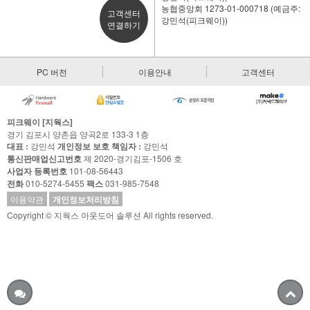
농협중앙회 1273-01-000718 (예금주:
고객센터
강민석(피크웨이))
연결하기
PC 버전
이용안내
고객센터
피크웨이 [지웍스]
경기 김포시 양촌읍 양곡2로 133-3 1층
대표 :
강민석
개인정보 보호 책임자 :
강민석
통신판매업신고번호
제 2020-경기김포-1506 호
사업자 등록번호
101-08-56443
전화
010-5274-5455
팩스
031-985-7548
이용약관
개인정보처리방침
Copyright © 지웍스 아웃도어 솔루션 All rights reserved.