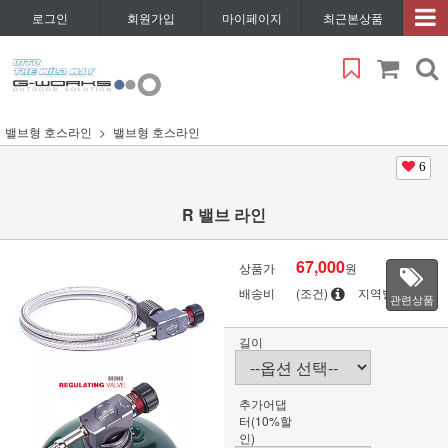
로그인
회원가입
마이페이지
최근본상품
밸브형 호스라인
밸브형 호스라인
6
R 밸브 라인
67,000
상품가
원
배송비
(조건)
지역별
관련상품
길이
추가어댑
터(10%할
인)