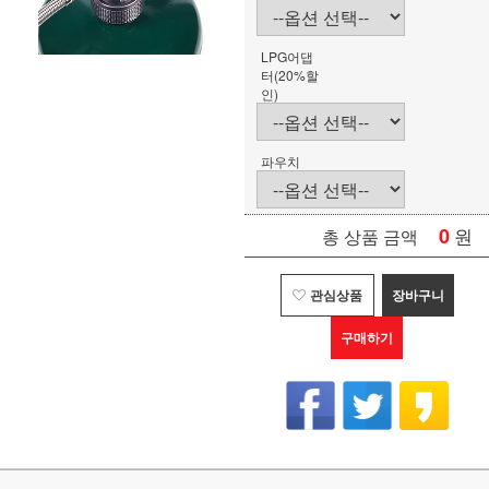
LPG어댑
터(20%할
인)
파우치
0
원
총 상품 금액
관심상품
장바구니
구매하기