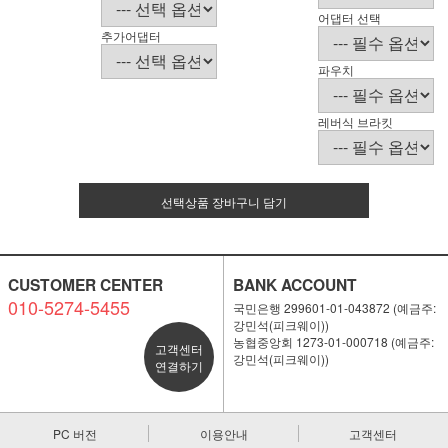
어댑터 선택
추가어댑터
파우치
레버식 브라킷
선택상품 장바구니 담기
CUSTOMER CENTER
BANK ACCOUNT
010-5274-5455
국민은행 299601-01-043872 (예금주:
강민석(피크웨이))
농협중앙회 1273-01-000718 (예금주:
고객센터
강민석(피크웨이))
연결하기
PC 버전
이용안내
고객센터