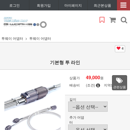
로그인
회원가입
마이페이지
최근본상품
투웨이 어댑터
투웨이 어댑터
4
기본형 투 라인
49,000
상품가
원
배송비
(조건)
지역별
관련상품
길이
추가 어댑
터