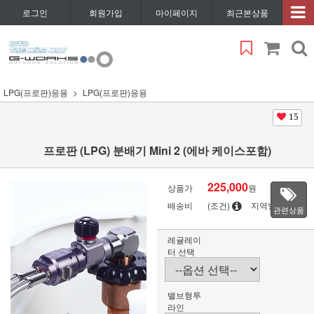
로그인
회원가입
마이페이지
최근본상품
LPG(프로판)응용
LPG(프로판)응용
15
프로판 (LPG) 분배기 Mini 2 (에바 케이스포함)
225,000
상품가
원
배송비
(조건)
지역별
관련상품
레귤레이
터 선택
밸브형투
라인