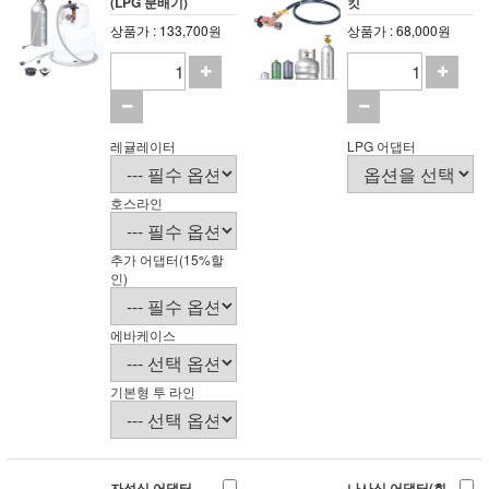
(LPG 분배기)
킷
상품가 : 133,700원
상품가 : 68,000원
레귤레이터
LPG 어댑터
호스라인
추가 어댑터(15%할
인)
에바케이스
기본형 투 라인
자석식 어댑터
나사식 어댑터(회