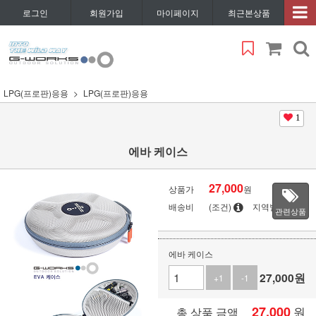
로그인
회원가입
마이페이지
최근본상품
LPG(프로판)응용
LPG(프로판)응용
1
에바 케이스
27,000
상품가
원
배송비
(조건)
지역별
관련상품
에바 케이스
27,000
원
+1
-1
27,000
원
총 상품 금액