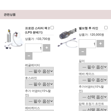
관련상품
프로판 스타터 팩 2
밸브형 투 라인
(LPG 분배기)
상품가 : 120,000원
상품가 : 133,700원
길이
레귤레이터
에바 케이스
호스라인
추가어댑터(10%할
추가 어댑터(15%할
인)
인)
압력 조정기 조인트
에바케이스