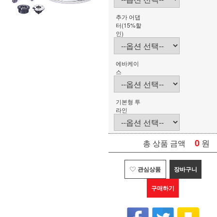
추가 어댑
터(15%할
인)
에바케이
스
기본형 투
라인
0
원
총 상품 금액
관심상품
장바구니
구매하기