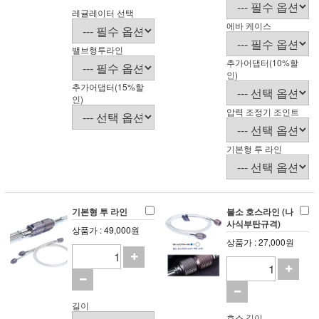
레귤레이터 선택
에바 케이스
밸브형투라인
추가어댑터(10%할
인)
추가어댑터(15%할
인)
압력 조정기 조인트
기본형 투 라인
기본형 투 라인
불소 호스라인 (나
사식부탄규격)
상품가 : 49,000원
상품가 : 27,000원
길이
호스 길이