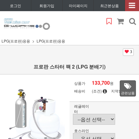
로그인
회원가입
마이페이지
최근본상품
LPG(프로판)응용
LPG(프로판)응용
3
프로판 스타터 팩 2 (LPG 분배기)
133,700
상품가
원
배송비
(조건)
지역별
관련상품
레귤레이
터
호스라인